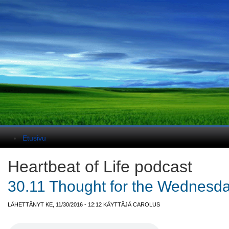
Päävalikko
Etusivu
Heartbeat of Life podcast
30.11 Thought for the Wednesda
LÄHETTÄNYT KE, 11/30/2016 - 12:12 KÄYTTÄJÄ
CAROLUS