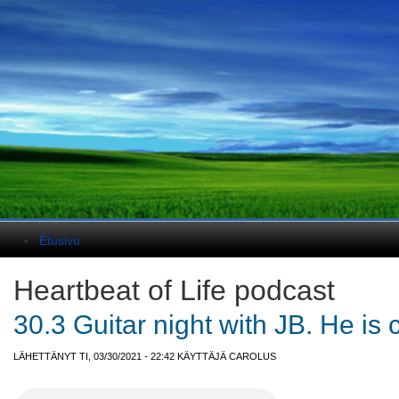
Päävalikko
Etusivu
Heartbeat of Life podcast
30.3 Guitar night with JB. He is 
LÄHETTÄNYT TI, 03/30/2021 - 22:42 KÄYTTÄJÄ
CAROLUS