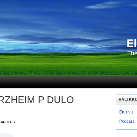
E
The
RZHEIM P DULO
VALIKK
Etusivu
Podcast
CAROLUS