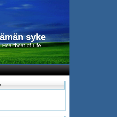
lämän syke
 Heartbeat of Life
O