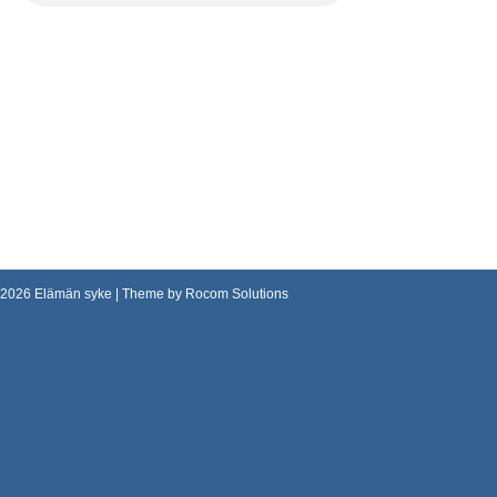
2026
Elämän syke
| Theme by
Rocom Solutions