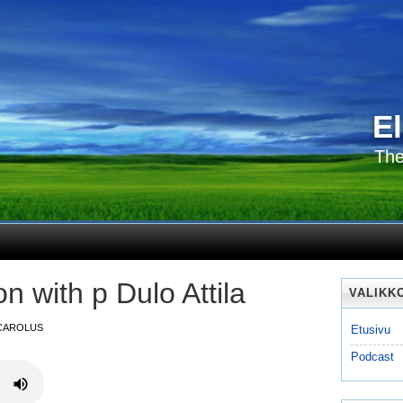
E
The
n with p Dulo Attila
VALIKK
CAROLUS
Etusivu
Podcast