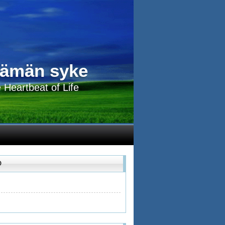
lämän syke
 Heartbeat of Life
O