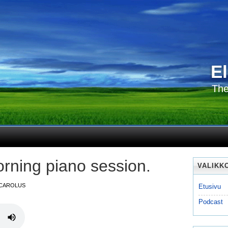
E
The
rning piano session.
VALIKK
CAROLUS
Etusivu
Podcast