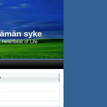
lämän syke
 Heartbeat of Life
O