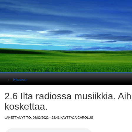
Päävalikko
Etusivu
2.6 Ilta radiossa musiikkia. A
koskettaa.
LÄHETTÄNYT TO, 06/02/2022 - 23:41 KÄYTTÄJÄ
CAROLUS