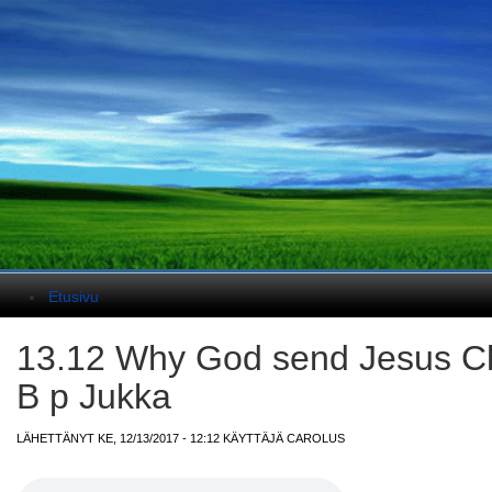
Päävalikko
Etusivu
13.12 Why God send Jesus Chr
B p Jukka
LÄHETTÄNYT KE, 12/13/2017 - 12:12 KÄYTTÄJÄ
CAROLUS